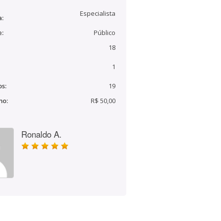
Especialista
a:
e:
Público
18
1
s:
19
mo:
R$ 50,00
Ronaldo A.