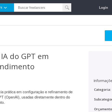
Login
rs
 IA do GPT em
endimento
Informaçõe
Categoria:
a prática em configuração e refinamento de
GPT (OpenAI), usadas diretamente dentro do
Subcategor
to.
Orçamento