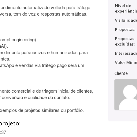
Nível de
endimento automatizado voltada para tráfego
experiênci
nversa, tom de voz e respostas automáticas.
Visibilidad
Propostas:
Propostas
ompt engineering).
excluídas:
AI).
atendimento persuasivos e humanizados para
Interessado
entes.
Valor Míni
atsApp e vendas via tráfego pago será um
Cliente
nto comercial e de triagem inicial de clientes,
 conversão e qualidade do contato.
mplos de projetos similares ou portfólio.
projeto:
:37