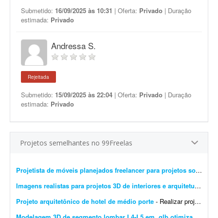
Submetido:
16/09/2025 às 10:31
| Oferta:
Privado
| Duração
estimada:
Privado
Andressa S.
Rejeitada
Submetido:
15/09/2025 às 22:04
| Oferta:
Privado
| Duração
estimada:
Privado
Projetos semelhantes no 99Freelas
Projetista de móveis planejados freelancer para projetos sob medida
Imagens realistas para projetos 3D de interiores e arquitetura
- Busc
Projeto arquitetônico de hotel de médio porte
- Realizar projeto arquitetônico para hotel de médio porte e entregar os desenhos técnicos realizados em softwares de modelagem CAD/BIM. Você deverá entregar: * Rel...
Modelagem 3D de segmento lombar L4-L5 em .glb otimizado para WebGL