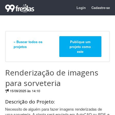
Login
Cadastre-se
« Buscar todos os
Publique um
projetos
projeto como
este
Renderização de imagens
para sorveteria
15/09/2025 às 14:10
Descrição do Projeto:
Necessito de alguém para fazer imagens renderizadas de
uma sorveteria. A planta será enviada em AutoCAD ou PDF, e