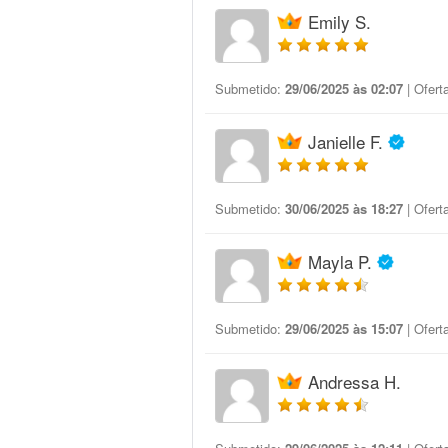
Emily S.
Submetido:
29/06/2025 às 02:07
| Ofert
Janielle F.
Submetido:
30/06/2025 às 18:27
| Ofert
Mayla P.
Submetido:
29/06/2025 às 15:07
| Ofert
Andressa H.