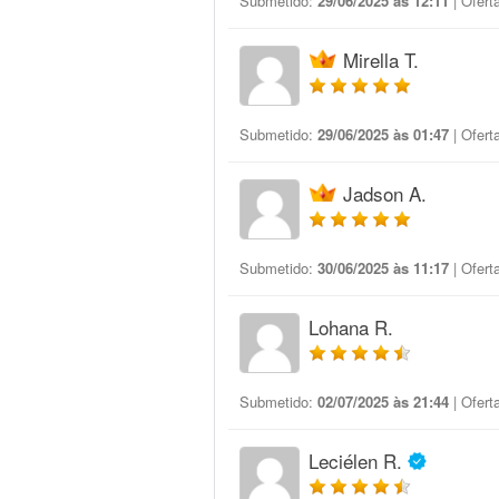
Submetido:
29/06/2025 às 12:11
| Ofert
Mirella T.
Submetido:
29/06/2025 às 01:47
| Ofert
Jadson A.
Submetido:
30/06/2025 às 11:17
| Ofert
Lohana R.
Submetido:
02/07/2025 às 21:44
| Ofert
Leciélen R.