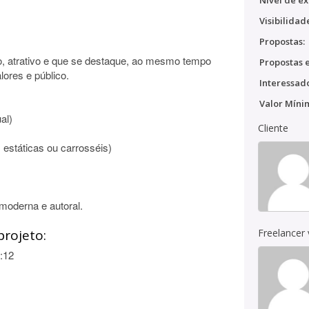
Nível de ex
Visibilidad
Propostas:
, atrativo e que se destaque, ao mesmo tempo
Propostas e
ores e público.
Interessado
Valor Míni
al)
Cliente
 estáticas ou carrosséis)
 moderna e autoral.
projeto:
Freelancer
:12