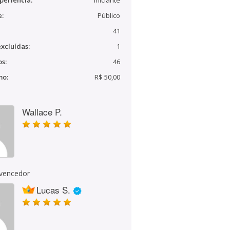
periência:
Iniciante
e:
Público
41
xcluídas:
1
s:
46
mo:
R$ 50,00
Wallace P.
 vencedor
Lucas S.