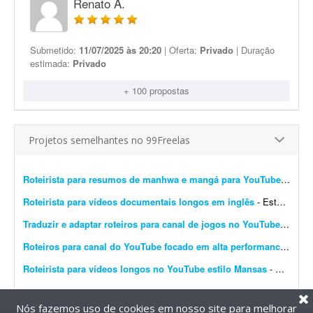
Renato A.
Submetido:
11/07/2025 às 20:20
| Oferta:
Privado
| Duração
estimada:
Privado
+ 100 propostas
Projetos semelhantes no 99Freelas
Roteirista para resumos de manhwa e mangá para YouTube
- Rotei
Roteirista para vídeos documentais longos em inglês
- Estou buscando um roteirista com experiência na criação de roteiros para vídeos longos, no estilo documental, que aborde assuntos como crimes reais, histórias assu...
Traduzir e adaptar roteiros para canal de jogos no YouTube
- Olá! T
Roteiros para canal do YouTube focado em alta performance
- Esta
Roteirista para vídeos longos no YouTube estilo Mansas
- Estou buscando uma pessoa apaixonada por boas histórias, capaz de mergulhar em universos digitais e conectar acontecimentos, personagens, teorias e detalhes que muita gente deixa passar. O ...
Nós fazemos uso de cookies em nosso site para melhorar