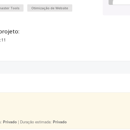
aster Tools
Otimização de Website
projeto:
:11
a:
Privado
| Duração estimada:
Privado