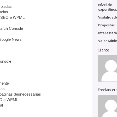
Nível de
rizadas
experiênci
xadas
ast SEO e WPML
Visibilidad
Propostas:
earch Console
Interessado
 Google News
Valor Míni
Cliente
Console
mente
tas
Freelancer
 páginas desnecessárias
SEO e WPML
al