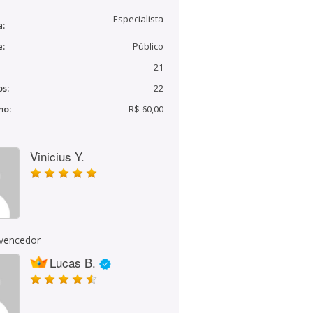
Especialista
a:
e:
Público
21
s:
22
mo:
R$ 60,00
Vinicius Y.
 vencedor
Lucas B.