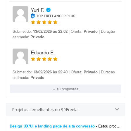
Yuri F.
TOP FREELANCER PLUS
Submetido:
13/02/2026 às 22:02
| Oferta:
Privado
| Duração
estimada:
Privado
Eduardo E.
Submetido:
13/02/2026 às 22:40
| Oferta:
Privado
| Duração
estimada:
Privado
+ 10 propostas
Projetos semelhantes no 99Freelas
Design UX/UI e landing page de alta conversão
- Estou procurando um profissional freelancer especializado em UX/UI e landing pages para desenvolver a experiência e a interface completas do meu site. O objetivo é criar uma presen&cc...