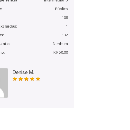
periência:
Intermediário
e:
Público
108
xcluídas:
1
s:
132
ante:
Nenhum
mo:
R$ 50,00
Denise M.