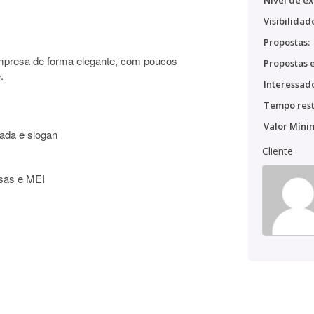
Nível de ex
Visibilidad
Propostas:
empresa de forma elegante, com poucos
Propostas e
.
Interessado
Tempo rest
Valor Míni
cada e slogan
Cliente
sas e MEI