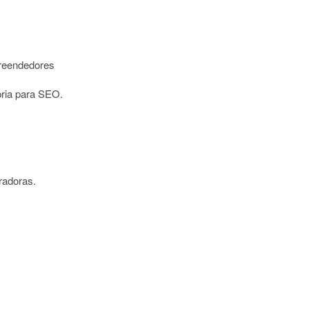
preendedores
pria para SEO.
radoras.