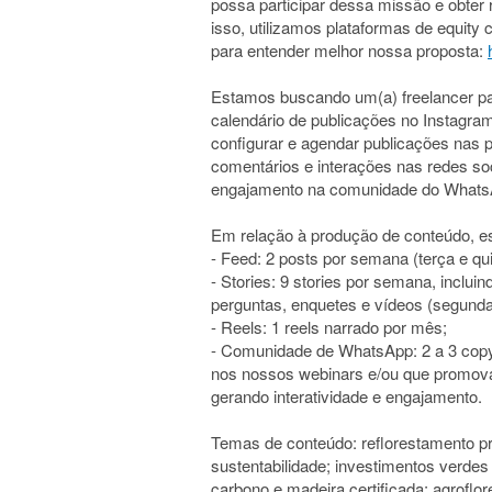
possa participar dessa missão e obter r
isso, utilizamos plataformas de equity 
para entender melhor nossa proposta:
Estamos buscando um(a) freelancer para
calendário de publicações no Instagra
configurar e agendar publicações nas p
comentários e interações nas redes soc
engajamento na comunidade do Whats
Em relação à produção de conteúdo, es
- Feed: 2 posts por semana (terça e qui
- Stories: 9 stories por semana, inclui
perguntas, enquetes e vídeos (segunda
- Reels: 1 reels narrado por mês;
- Comunidade de WhatsApp: 2 a 3 copy
nos nossos webinars e/ou que promova
gerando interatividade e engajamento.
Temas de conteúdo: reflorestamento pr
sustentabilidade; investimentos verdes
carbono e madeira certificada; agroflo