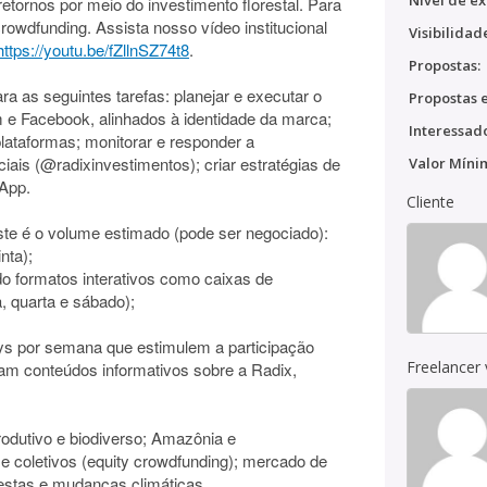
Nível de ex
etornos por meio do investimento florestal. Para
crowdfunding. Assista nosso vídeo institucional
Visibilidad
https://youtu.be/fZllnSZ74t8
.
Propostas:
 as seguintes tarefas: planejar e executar o
Propostas e
m e Facebook, alinhados à identidade da marca;
Interessado
lataformas; monitorar e responder a
iais (@radixinvestimentos); criar estratégias de
Valor Míni
App.
Cliente
te é o volume estimado (pode ser negociado):
nta);
ndo formatos interativos como caixas de
, quarta e sábado);
s por semana que estimulem a participação
Freelancer
m conteúdos informativos sobre a Radix,
odutivo e biodiverso; Amazônia e
 e coletivos (equity crowdfunding); mercado de
restas e mudanças climáticas.