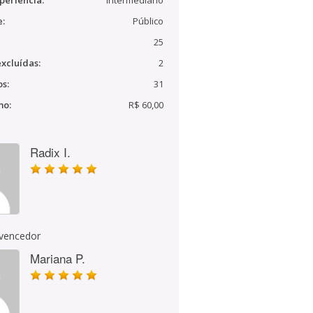
periência:
Intermediário
e:
Público
25
xcluídas:
2
s:
31
mo:
R$ 60,00
Radix I.
 vencedor
Mariana P.