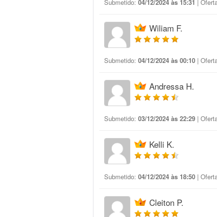
Submetido:
04/12/2024 às 15:31
| Ofert
Wiliam F.
Submetido:
04/12/2024 às 00:10
| Ofert
Andressa H.
Submetido:
03/12/2024 às 22:29
| Ofert
Kelli K.
Submetido:
04/12/2024 às 18:50
| Ofert
Cleiton P.