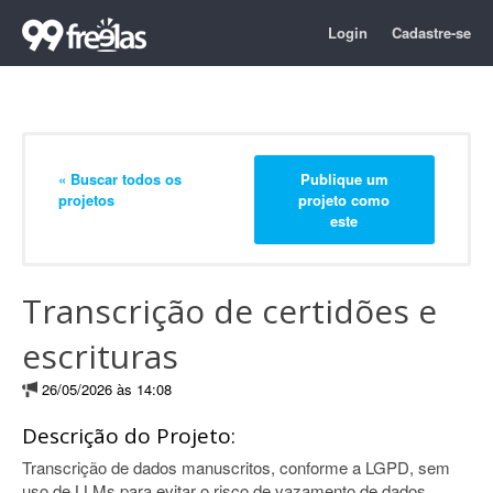
Login
Cadastre-se
« Buscar todos os
Publique um
projetos
projeto como
este
Transcrição de certidões e
escrituras
26/05/2026 às 14:08
Descrição do Projeto:
Transcrição de dados manuscritos, conforme a LGPD, sem
uso de LLMs para evitar o risco de vazamento de dados