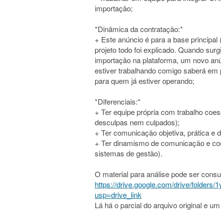
importação;
*Dinâmica da contratação:*
+ Este anúncio é para a base principal (
projeto todo foi explicado. Quando sur
importação na plataforma, um novo anú
estiver trabalhando comigo saberá em p
para quem já estiver operando;
*Diferenciais:*
+ Ter equipe própria com trabalho coe
desculpas nem culpados);
+ Ter comunicação objetiva, prática e
+ Ter dinamismo de comunicação e con
sistemas de gestão).
O material para análise pode ser consul
https://drive.google.com/drive/fold
usp=drive_link
Lá há o parcial do arquivo original e u