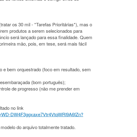
tratar os 30 mil - *Tarefas Prioritárias*), mas o
girem produtos a serem selecionados para
ncio será lançado para essa finalidade. Quem
rimeira mão, pois, em tese, será mais fácil
so e bem orquestrado (foco em resultado, sem
 desembaraçada (bom português);
trole de progresso (não me prender em
tado no link
ers/1yWD-DW4F3ggxaxe7Vtr4VtqWRl9A6fZn?
m modelo do arquivo totalmente tratado.