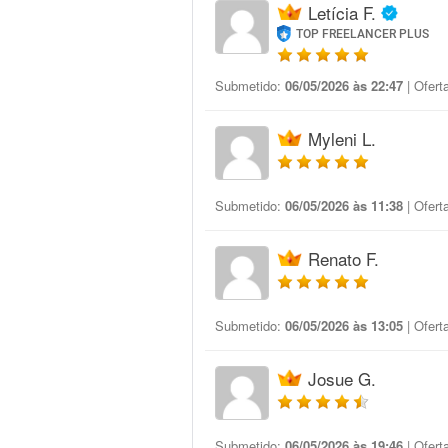
Letícia F.
TOP FREELANCER PLUS
Submetido:
06/05/2026 às 22:47
| Ofert
Myleni L.
Submetido:
06/05/2026 às 11:38
| Ofert
Renato F.
Submetido:
06/05/2026 às 13:05
| Ofert
Josue G.
Submetido:
06/05/2026 às 19:46
| Ofert