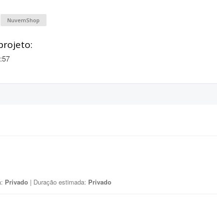
NuvemShop
projeto:
:57
a:
Privado
| Duração estimada:
Privado