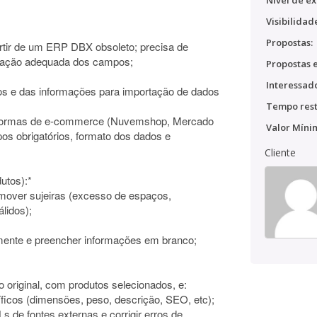
Nível de ex
Visibilidad
Propostas:
artir de um ERP DBX obsoleto; precisa de
tação adequada dos campos;
Propostas e
Interessado
s e das informações para importação de dados
Tempo rest
taformas de e-commerce (Nuvemshop, Mercado
Valor Míni
s obrigatórios, formato dos dados e
Cliente
dutos):*
mover sujeiras (excesso de espaços,
lidos);
mente e preencher informações em branco;
do original, com produtos selecionados, e:
ficos (dimensões, peso, descrição, SEO, etc);
s de fontes externas e corrigir erros de