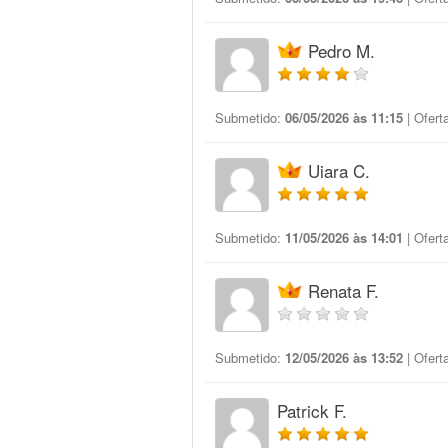
Pedro M.
Submetido:
06/05/2026 às 11:15
| Ofert
Uiara C.
Submetido:
11/05/2026 às 14:01
| Ofert
Renata F.
Submetido:
12/05/2026 às 13:52
| Ofert
Patrick F.