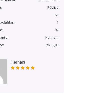
periência:
Intermediário
e:
Público
65
xcluídas:
1
s:
92
ante:
Nenhum
mo:
R$ 30,00
Hernani