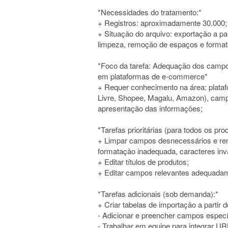
*Necessidades do tratamento:*
+ Registros: aproximadamente 30.000;
+ Situação do arquivo: exportação a p
limpeza, remoção de espaços e forma
*Foco da tarefa: Adequação dos campo
em plataformas de e-commerce*
+ Requer conhecimento na área: pla
Livre, Shopee, Magalu, Amazon), campo
apresentação das informações;
*Tarefas prioritárias (para todos os pro
+ Limpar campos desnecessários e re
formatação inadequada, caracteres invá
+ Editar títulos de produtos;
+ Editar campos relevantes adequada
*Tarefas adicionais (sob demanda):*
+ Criar tabelas de importação a partir 
- Adicionar e preencher campos especí
- Trabalhar em equipe para integrar URL