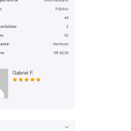
periência:
Intermediário
e:
Público
44
xcluídas:
2
s:
63
ante:
Nenhum
mo:
R$ 60,00
Gabriel F.