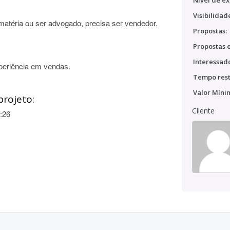
Nível de ex
Visibilidad
matéria ou ser advogado, precisa ser vendedor.
Propostas:
Propostas e
Interessado
periência em vendas.
Tempo rest
Valor Míni
projeto:
Cliente
:26