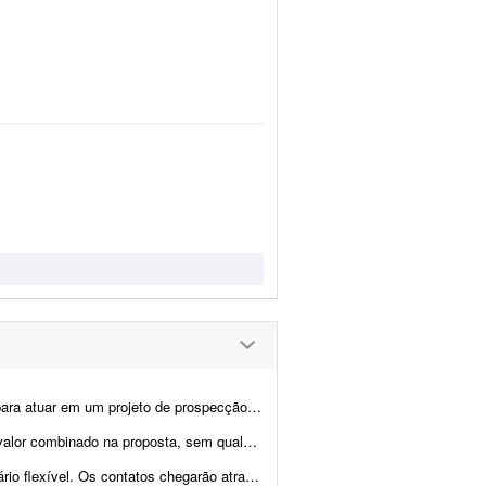
ento de novas oportunidades B2B para a Guebly. O objetivo será identi...
o sobre metas, reuniões fechadas ou vendas realizadas. Procuro um SDR experiente...
avés de nossas campanhas de marketing. O profissional não...