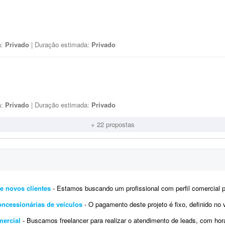
a:
Privado
| Duração estimada:
Privado
a:
Privado
| Duração estimada:
Privado
+ 22 propostas
e novos clientes
- Estamos buscando um profissional com perfil comercial para atuar em um projeto de prospecção e desenvolvim
ncessionárias de veículos
- O pagamento deste projeto é fixo, definido no valor combinado na proposta, sem qualquer comissionament
mercial
- Buscamos freelancer para realizar o atendimento de leads, com horário flexível. Os contatos chegarão atr