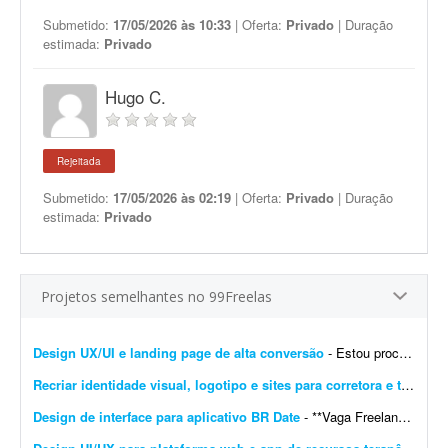
Submetido:
17/05/2026 às 10:33
| Oferta:
Privado
| Duração
estimada:
Privado
Hugo C.
Rejeitada
Submetido:
17/05/2026 às 02:19
| Oferta:
Privado
| Duração
estimada:
Privado
Projetos semelhantes no 99Freelas
Design UX/UI e landing page de alta conversão
- Estou procurando um profissional freelancer especializado em UX/UI e landing pages para desenvolver a experiência e a interface completas do meu site. O objetivo é criar uma presen&cc...
Recriar identidade visual, logotipo e sites para corretora e transportadora
Design de interface para aplicativo BR Date
- **Vaga Freelancer - Web Designer** Estamos em busca de um(a) **Web Designer Freelancer** criativo(a) e comprometido(a) para desenvolver layouts modernos e funcionais para projetos web. Projeto pa...