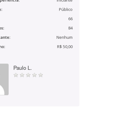
periência:
Iniciante
e:
Público
66
s:
84
ante:
Nenhum
mo:
R$ 50,00
Paulo L.