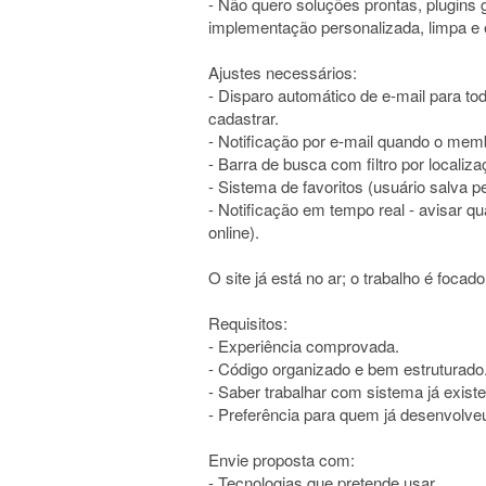
- Não quero soluções prontas, plugins 
implementação personalizada, limpa e 
Ajustes necessários:
- Disparo automático de e-mail para 
cadastrar.
- Notificação por e-mail quando o me
- Barra de busca com filtro por locali
- Sistema de favoritos (usuário salva p
- Notificação em tempo real - avisar qua
online).
O site já está no ar; o trabalho é foca
Requisitos:
- Experiência comprovada.
- Código organizado e bem estruturado
- Saber trabalhar com sistema já exist
- Preferência para quem já desenvolveu
Envie proposta com:
- Tecnologias que pretende usar.