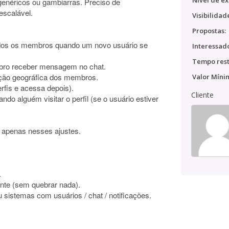
Nível de ex
genéricos ou gambiarras. Preciso de
escalável.
Visibilidad
Propostas:
todos os membros quando um novo usuário se
Interessado
Tempo rest
mbro receber mensagem no chat.
zação geográfica dos membros.
Valor Míni
erfis e acessa depois).
Cliente
ndo alguém visitar o perfil (se o usuário estiver
do apenas nesses ajustes.
.
ente (sem quebrar nada).
 sistemas com usuários / chat / notificações.