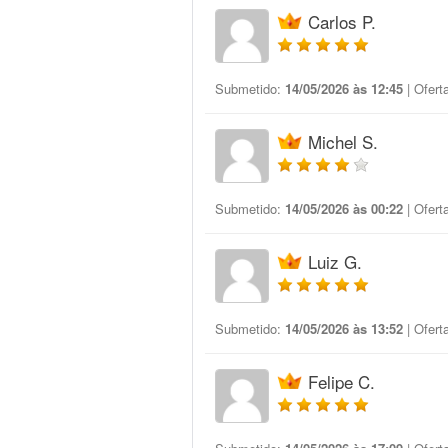
Carlos P.
Submetido:
14/05/2026 às 12:45
| Ofert
Michel S.
Submetido:
14/05/2026 às 00:22
| Ofert
Luiz G.
Submetido:
14/05/2026 às 13:52
| Ofert
Felipe C.