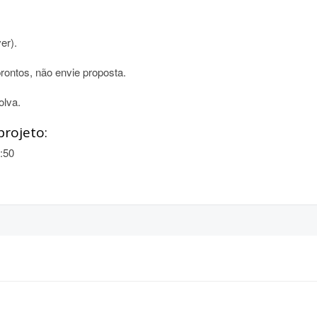
er).
rontos, não envie proposta.
olva.
projeto:
:50