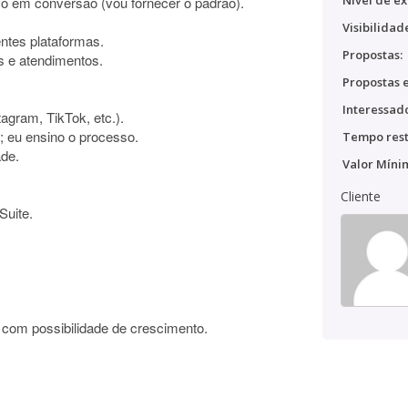
Nível de ex
 em conversão (vou fornecer o padrão).
Visibilidad
entes plataformas.
Propostas:
s e atendimentos.
Propostas e
Interessado
tagram, TikTok, etc.).
; eu ensino o processo.
Tempo rest
ade.
Valor Míni
Cliente
Suite.
 com possibilidade de crescimento.