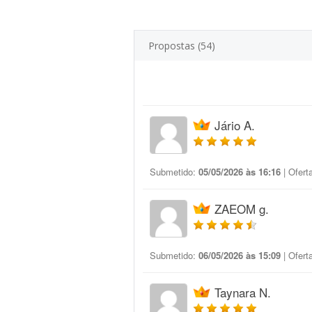
Propostas (54)
Jário A.
Submetido:
05/05/2026 às 16:16
| Ofert
ZAEOM g.
Submetido:
06/05/2026 às 15:09
| Ofert
Taynara N.