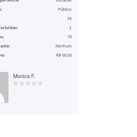
periência:
Iniciante
e:
Público
56
xcluídas:
2
s:
79
ante:
Nenhum
mo:
R$ 60,00
Monica F.