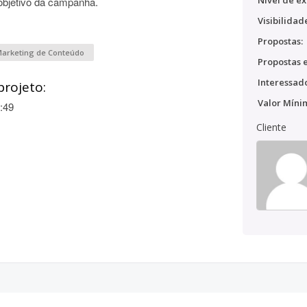
Nível de ex
objetivo da campanha.
Visibilidad
Propostas:
arketing de Conteúdo
Propostas e
Interessado
projeto:
Valor Míni
:49
Cliente