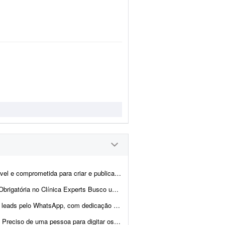
tos na Amazon, Temu, SHEIN e outros marketplaces. Projeto inicial de 1 semana, de segunda a s&...
 profissional para prestação de serviços remotos no atendimento ...
 de até 1 hora por dia. Os contatos chegarão através de nossas camp...
nto dos processos judiciais, para que eu possa anexá-los no sistema d...