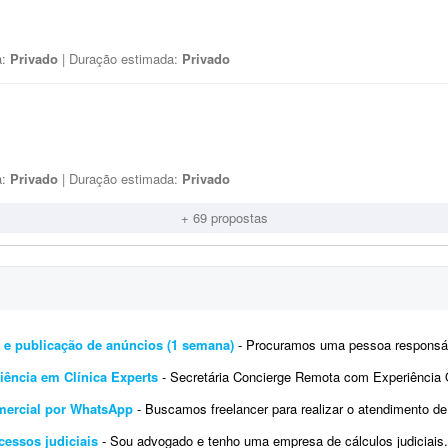
a:
Privado
| Duração estimada:
Privado
a:
Privado
| Duração estimada:
Privado
+ 69 propostas
 e publicação de anúncios (1 semana)
- Procuramos uma pessoa responsável e comprometida para criar e publicar anúncios de produ
iência em Clínica Experts
- Secretária Concierge Remota com Experiência Obrigatória no Clínica Experts Busco uma
omercial por WhatsApp
- Buscamos freelancer para realizar o atendimento de leads pelo WhatsApp, com dedicação estimada
cessos judiciais
- Sou advogado e tenho uma empresa de cálculos judiciais. Preciso de uma pessoa para digitar os cartões de po