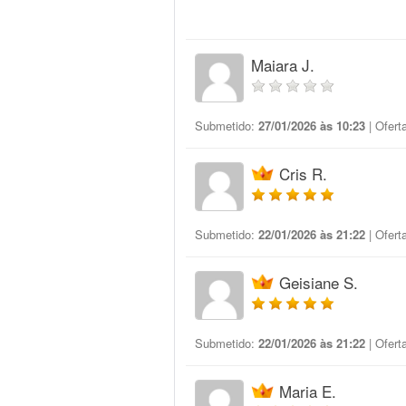
Maiara J.
Submetido:
27/01/2026 às 10:23
| Ofert
Cris R.
Submetido:
22/01/2026 às 21:22
| Ofert
Geisiane S.
Submetido:
22/01/2026 às 21:22
| Ofert
Maria E.