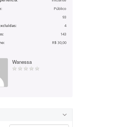
periência:
Iniciante
e:
Público
93
xcluídas:
4
s:
143
mo:
R$ 30,00
Wanessa