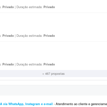
a:
Privado
| Duração estimada:
Privado
a:
Privado
| Duração estimada:
Privado
a:
Privado
| Duração estimada:
Privado
+ 467 propostas
A via WhatsApp, Instagram e e-mail
- Atendimento ao cliente e gerenciamento de agendas para um SPA. Responder dúvidas dos clientes p