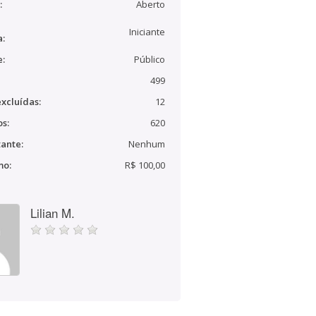
:
Aberto
Iniciante
a:
e:
Público
499
xcluídas:
12
s:
620
ante:
Nenhum
mo:
R$ 100,00
Lilian M.