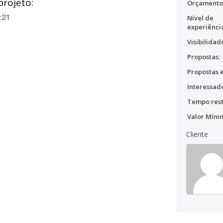
projeto:
Orçamento
:21
Nível de
experiênci
Visibilidad
Propostas:
Propostas e
Interessado
Tempo rest
Valor Míni
Cliente