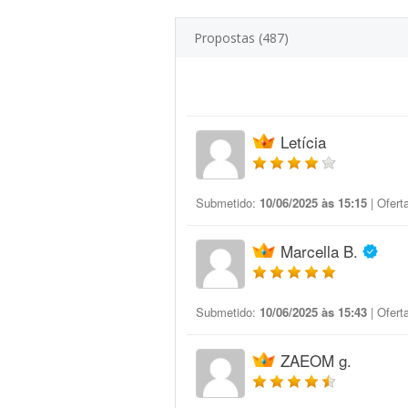
Propostas (487)
Letícia
Submetido:
10/06/2025 às 15:15
| Ofert
Marcella B.
Submetido:
10/06/2025 às 15:43
| Ofert
ZAEOM g.