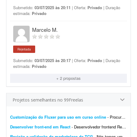
Submetido:
03/07/2025 às 20:11
| Oferta:
Privado
| Duração
estimada:
Privado
Marcelo M.
Rejeitada
Submetido:
03/07/2025 às 20:17
| Oferta:
Privado
| Duração
estimada:
Privado
+ 2 propostas
Projetos semelhantes no 99Freelas
Customização do Fluxer para uso em curso online
- Procuro desenvolvedor para fazer algumas customizações na API do Fluxer (fluxer.app) para uso em um curso online. A ideia é manter praticamente toda a estrutura atual da plata...
Desenvolver front-end em React
- Desenvolvedor frontend React com Tailwind CSS. Experiência na integração de APIs REST e autenticação por token (AWS Cognito é diferencial). O design j&aacut...
Revisão e validação de marketplace de TCG
- Nós temos um site de marketplace de TCG (trading card game) chamado Capital Collectibles e gostaria de um programador front-end e back-end para nos ajudar a revisar a estrutura e validar a p...