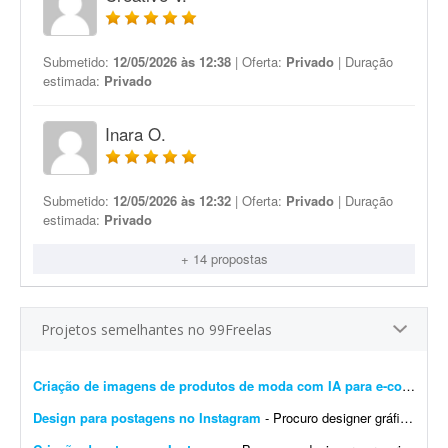
Submetido:
12/05/2026 às 12:38
| Oferta:
Privado
| Duração
estimada:
Privado
Inara O.
Submetido:
12/05/2026 às 12:32
| Oferta:
Privado
| Duração
estimada:
Privado
+ 14 propostas
Projetos semelhantes no 99Freelas
Criação de imagens de produtos de moda com IA para e-commerce
Design para postagens no Instagram
- Procuro designer gráfico para me ajudar nas postagens do meu Instagram profissional. Algumas já foram feitas por mim, mas precisam ser melhoradas. Algumas pretendo manter como est&ati...