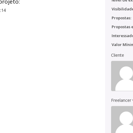
Nível de ex
projeto:
Visibilidad
:14
Propostas:
Propostas e
Interessado
Valor Míni
Cliente
Freelancer