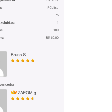
periência:
Iniciante
e:
Público
76
xcluídas:
1
s:
108
mo:
R$ 60,00
Bruno S.
 vencedor
ZAEOM g.