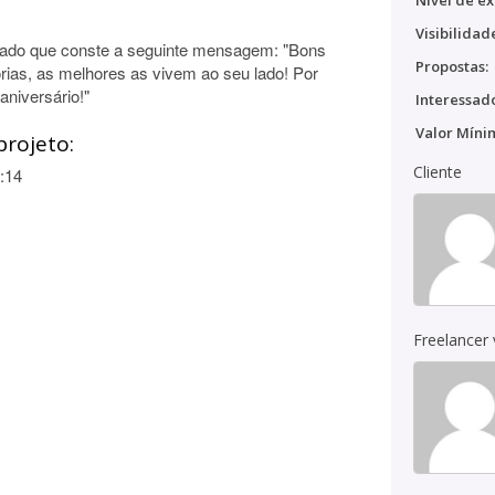
Nível de ex
Visibilidad
ojado que conste a seguinte mensagem: "Bons
Propostas:
ias, as melhores as vivem ao seu lado! Por
niversário!"
Interessado
Valor Míni
projeto:
Cliente
:14
Freelancer