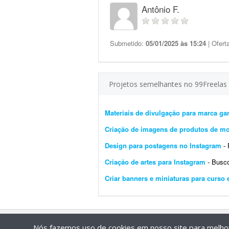
Antônio F.
Submetido:
05/01/2025 às 15:24
| Ofert
Projetos semelhantes no 99Freelas
Materiais de divulgação para marca ga
Criação de imagens de produtos de m
Design para postagens no Instagram
- Pr
Criação de artes para Instagram
- Busco um
Criar banners e miniaturas para curs
Nós fazemos uso de cookies em nosso site para melhora