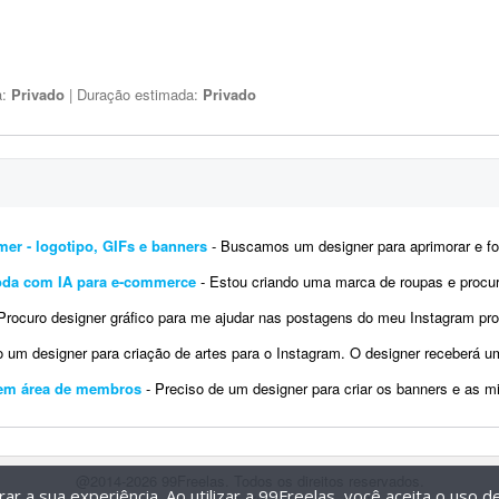
a:
Privado
| Duração estimada:
Privado
mer - logotipo, GIFs e banners
- Buscamos um designer para aprimorar e fortalecer a identidade visual da nossa marca gamer. Já 
oda com IA para e-commerce
- Estou criando uma marca de roupas e procuro um profissional para me ajudar na preparação das
ocuro designer gráfico para me ajudar nas postagens do meu Instagram profissional. Algumas já foram feitas por mim, mas pre
 designer para criação de artes para o Instagram. O designer receberá um calendário editorial já pronto
o em área de membros
- Preciso de um designer para criar os banners e as miniaturas das minhas aulas, que serão disponibilizad
@2014-2026 99Freelas. Todos os direitos reservados.
r a sua experiência. Ao utilizar a 99Freelas, você aceita o uso 