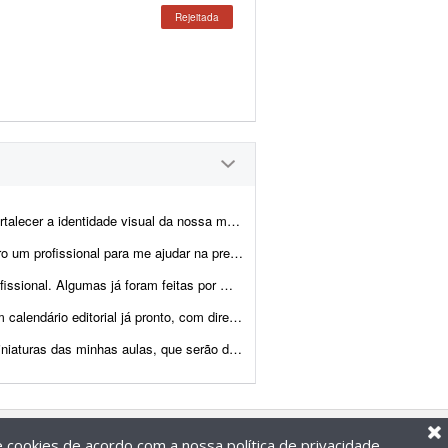
Rejeitada
possuímos um logotipo e uma identidade visual definida, porém queremos elevar o n...
 artes, montagem dos produtos e criação das imagens para e-commerce e an&uacu...
cisam ser melhoradas. Algumas pretendo manter como est&ati...
, com direcionamento de headlines, subheadlines e ...
as em uma área de membros. Preciso de alguém que produza essas artes segu...
de cookies de acordo com a nossa
política de privacidade
.