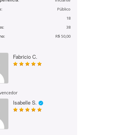
periência:
Iniciante
e:
Público
18
s:
38
mo:
R$ 50,00
Fabricio C.
 vencedor
Isabelle S.