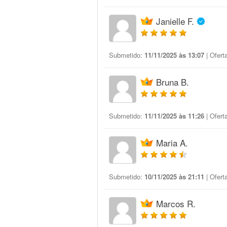
Janielle F.
Submetido:
11/11/2025 às 13:07
| Ofert
Bruna B.
Submetido:
11/11/2025 às 11:26
| Ofert
Maria A.
Submetido:
10/11/2025 às 21:11
| Ofert
Marcos R.