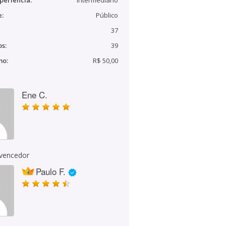
periência:
Intermediário
e:
Público
37
s:
39
mo:
R$ 50,00
Ene C.
 vencedor
Paulo F.