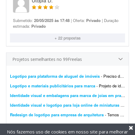
Utopia D.
Submetido:
20/05/2025 às 17:48
| Oferta:
Privado
| Duração
estimada:
Privado
+ 22 propostas
Projetos semelhantes no 99Freelas
Logotipo para plataforma de aluguel de imóveis
- Preciso de um designer para produzir os arquivos finais de um logotipo já 100% definido. Não é um trabalho de criação ou conceito - o logotipo, as cores, a tipogr...
Logotipo e materiais publicitários para marca
- Projeto de identidade visual - Teacher English Desenvolvimento de uma identidade visual moderna e profissional para a marca Teacher English, voltada ao ensino da língua inglesa. O projeto ...
Identidade visual e embalagens para marca de joias em prata
- Bus
Identidade visual e logotipo para loja online de miniaturas 3D
- Que
Redesign de logotipo para empresa de arquitetura
- Temos uma marca chamada CSUL, que usamos atualmente para engenharia e construção. Depois criamos a empresa a partir dela voltada para arquitetura. Precisamos de um redesign do logoti...
Nós fazemos uso de cookies em nosso site para melhorar