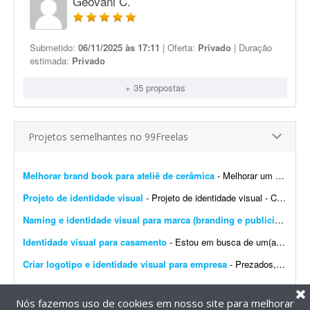
Geovani C.
Submetido:
06/11/2025 às 17:11
| Oferta:
Privado
| Duração
estimada:
Privado
+ 35 propostas
Projetos semelhantes no 99Freelas
Melhorar brand book para ateliê de cerâmica
- Melhorar um brand book existente para um ateliê de cerâmica, além de toda a parte de papelaria; por exemplo: - Essência da marca - Propósito - Missão - Vis&a...
Projeto de identidade visual
- Projeto de identidade visual - CJ Gonçalves 1. Sobre o projeto Estamos desenvolvendo a nova identidade visual da CJ Gonçalves, uma empresa do segmento imobiliário que atua co...
Naming e identidade visual para marca (branding e publicidade)
- 
Identidade visual para casamento
- Estou em busca de um(a) designer para desenvolver a identidade visual para o meu casamento. O estilo será inspirado no universo medieval/encantado; temos como referência O Senhor dos A...
Criar logotipo e identidade visual para empresa
- Prezados, tenho uma pessoa em mente para o trabalho e a direcionarei a este projeto. Trata-se da criação de logotipo e identidade visual para a empresa do agronegócio Agromation.
Nós fazemos uso de cookies em nosso site para melhorar