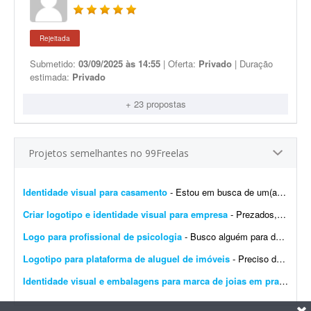
Rejeitada
Submetido:
03/09/2025 às 14:55
| Oferta:
Privado
| Duração
estimada:
Privado
+ 23 propostas
Projetos semelhantes no 99Freelas
Identidade visual para casamento
- Estou em busca de um(a) designer para desenvolver a identidade visual para o meu casamento. O estilo será inspirado no universo medieval/encantado; temos como referência O Senhor dos A...
Criar logotipo e identidade visual para empresa
- Prezados, tenho uma pessoa em mente para o trabalho e a direcionarei a este projeto. Trata-se da criação de logotipo e identidade visual para a empresa do agronegócio Agromation.
Logo para profissional de psicologia
- Busco alguém para desenvolver uma identidade visual para meu instagram como profissional de psicologia.
Logotipo para plataforma de aluguel de imóveis
- Preciso de um designer para produzir os arquivos finais de um logotipo já 100% definido. Não é um trabalho de criação ou conceito - o logotipo, as cores, a tipogr...
Identidade visual e embalagens para marca de joias em prata
- Bus