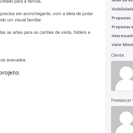
Nível de ex
oltado para a família.
Visibilidad
recisa ser aconchegante, com a ideia de juntar
Propostas:
do um visual familiar.
Propostas e
as as artes para os cartões de visita, folders e
Interessado
Valor Míni
Cliente
vos anexados.
projeto:
Freelancer