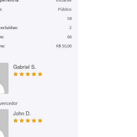
periência:
Iniciante
e:
Público
58
xcluídas:
2
s:
66
mo:
R$ 50,00
Gabriel S.
 vencedor
John D.