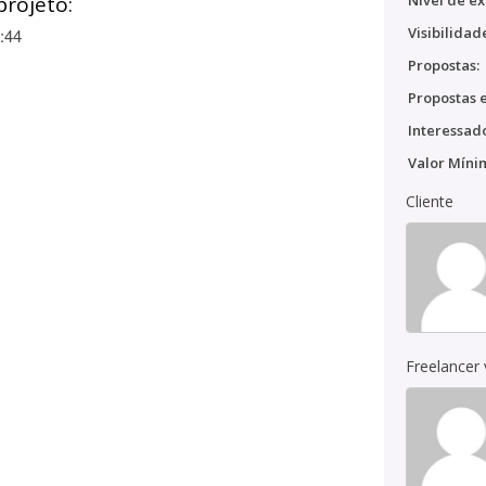
projeto:
Nível de ex
Visibilidad
:44
Propostas:
Propostas e
Interessado
Valor Míni
Cliente
Freelancer