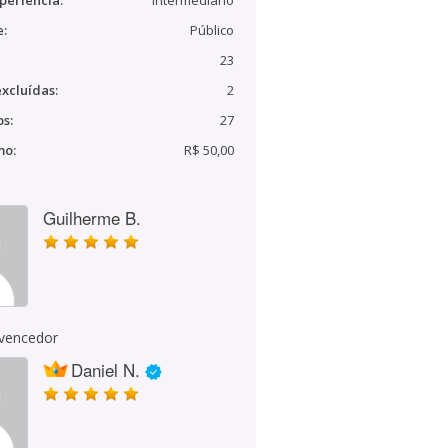
periência:
Intermediário
e:
Público
23
xcluídas:
2
s:
27
mo:
R$ 50,00
Guilherme B.
 vencedor
Daniel N.