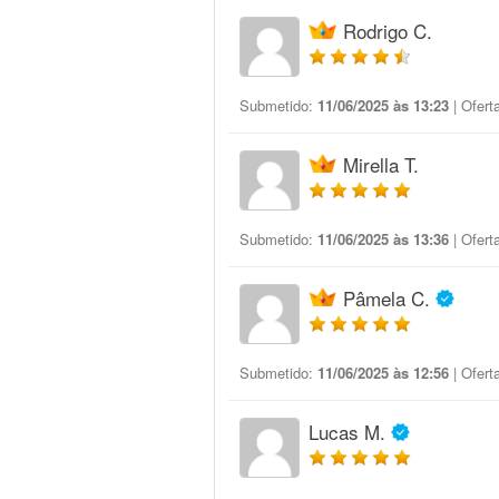
Rodrigo C.
Submetido:
11/06/2025 às 13:23
| Ofert
Mirella T.
Submetido:
11/06/2025 às 13:36
| Ofert
Pâmela C.
Submetido:
11/06/2025 às 12:56
| Ofert
Lucas M.