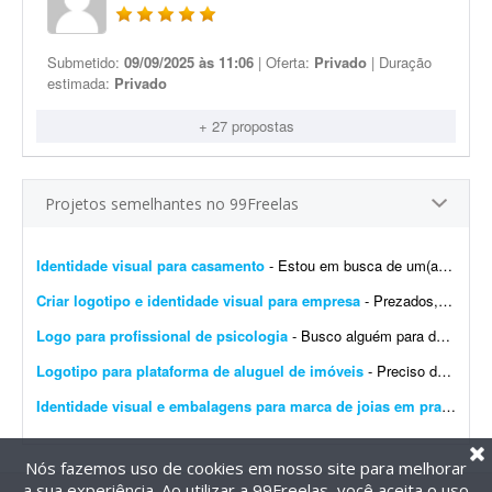
Submetido:
09/09/2025 às 11:06
| Oferta:
Privado
| Duração
estimada:
Privado
+ 27 propostas
Projetos semelhantes no 99Freelas
Identidade visual para casamento
- Estou em busca de um(a) designer para desenvolver a identidade visual para o meu casamento. O estilo será inspirado no universo medieval/encantado; temos como referência O Senhor dos A...
Criar logotipo e identidade visual para empresa
- Prezados, tenho uma pessoa em mente para o trabalho e a direcionarei a este projeto. Trata-se da criação de logotipo e identidade visual para a empresa do agronegócio Agromation.
Logo para profissional de psicologia
- Busco alguém para desenvolver uma identidade visual para meu instagram como profissional de psicologia.
Logotipo para plataforma de aluguel de imóveis
- Preciso de um designer para produzir os arquivos finais de um logotipo já 100% definido. Não é um trabalho de criação ou conceito - o logotipo, as cores, a tipogr...
Identidade visual e embalagens para marca de joias em prata
- Bus
Nós fazemos uso de cookies em nosso site para melhorar
a sua experiência. Ao utilizar a 99Freelas, você aceita o uso