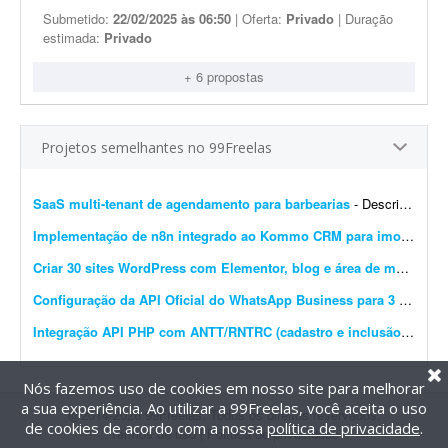
Submetido:
22/02/2025 às 06:50
| Oferta:
Privado
| Duração
estimada:
Privado
+ 6 propostas
Projetos semelhantes no 99Freelas
SaaS multi-tenant de agendamento para barbearias
- Descrição do projeto Sistema SaaS multi-tenant de agendamento para barbearias - ou seja, uma única plataforma que atende várias barbearias diferentes, cada uma com seus...
Implementação de n8n integrado ao Kommo CRM para imobiliária
Criar 30 sites WordPress com Elementor, blog e área de membros
Configuração da API Oficial do WhatsApp Business para 3 instâncias
Integração API PHP com ANTT/RNTRC (cadastro e inclusão)
- Prec
Nós fazemos uso de cookies em nosso site para melhorar
a sua experiência. Ao utilizar a 99Freelas, você aceita o uso
@2014-2026 99Freelas. Todos os direitos reservados.
de cookies de acordo com a nossa
política de privacidade
.
Termos de uso
|
Política de privacidade