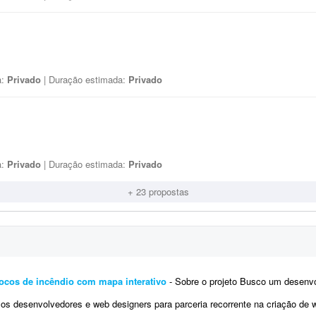
a:
Privado
| Duração estimada:
Privado
a:
Privado
| Duração estimada:
Privado
+ 23 propostas
ocos de incêndio com mapa interativo
- Sobre o projeto Busco um desenvolvedor experiente para criar uma plataforma web de mo
senvolvedores e web designers para parceria recorrente na criação de websites profissionais. Os projetos s