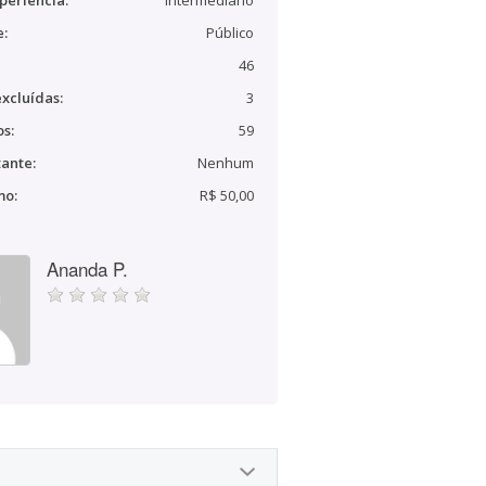
periência:
Intermediário
e:
Público
46
xcluídas:
3
s:
59
ante:
Nenhum
mo:
R$ 50,00
Ananda P.