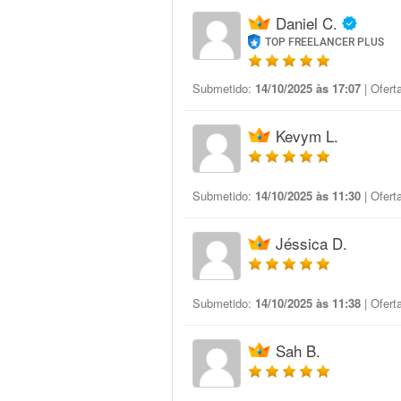
Daniel C.
TOP FREELANCER PLUS
Submetido:
14/10/2025 às 17:07
| Ofert
Kevym L.
Submetido:
14/10/2025 às 11:30
| Ofert
Jéssica D.
Submetido:
14/10/2025 às 11:38
| Ofert
Sah B.