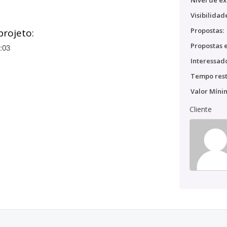
Nível de ex
Visibilidad
Propostas:
projeto:
Propostas e
:03
Interessado
Tempo rest
Valor Míni
Cliente