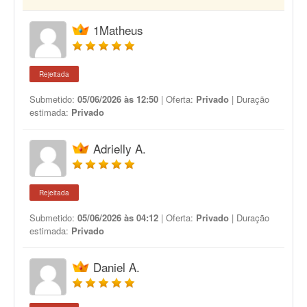
1Matheus
Rejeitada
Submetido:
05/06/2026 às 12:50
| Oferta:
Privado
| Duração
estimada:
Privado
Adrielly A.
Rejeitada
Submetido:
05/06/2026 às 04:12
| Oferta:
Privado
| Duração
estimada:
Privado
Daniel A.