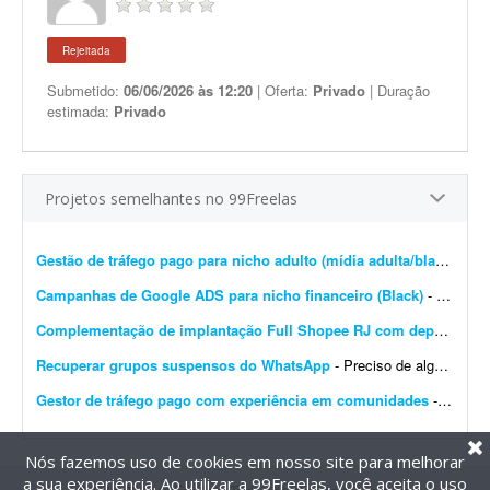
Rejeitada
Submetido:
06/06/2026 às 12:20
| Oferta:
Privado
| Duração
estimada:
Privado
Projetos semelhantes no 99Freelas
Gestão de tráfego pago para nicho adulto (mídia adulta/black) - (+18)
Campanhas de Google ADS para nicho financeiro (Black)
- Procuro gestor de tráfego pago ou consultor de Google Ads para criação de campanhas no nicho financeiro (Black). Por gentileza, entre em contato apenas se já tiver camp...
Complementação de implantação Full Shopee RJ com depósito em São Paulo
Recuperar grupos suspensos do WhatsApp
- Preciso de alguém que consiga uma maneira de recuperar meus grupos do WhatsApp que foram banidos ou suspensos? Trabalhamos com ofertas em grupos de WhatsApp e muitos acabam sendo suspensos,...
Gestor de tráfego pago com experiência em comunidades
- Buscamos um gestor de tráfego pago com experiência. Nosso objetivo é desenvolver novas estratégias de aquisição de usuários adultos para comunidades...
Nós fazemos uso de cookies em nosso site para melhorar
a sua experiência. Ao utilizar a 99Freelas, você aceita o uso