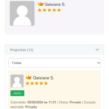
Geisiane S.
Propostas (12)
Geisiane S.
Aceita
Submetido:
05/06/2026 às 11:31
| Oferta:
Privado
| Duração
estimada:
Privado