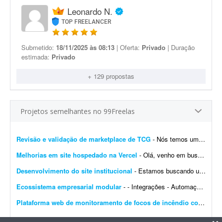
Leonardo N.
TOP FREELANCER
Submetido:
18/11/2025 às 08:13
| Oferta:
Privado
| Duração
estimada:
Privado
+ 129 propostas
Projetos semelhantes no 99Freelas
Revisão e validação de marketplace de TCG
- Nós temos um site de marketplace de TCG (trading card game) chamado Capital Collectibles e gostaria de um programador front-end e back-end para nos ajudar a revisar a estrutura e validar a p...
Melhorias em site hospedado na Vercel
- Olá, venho em busca de um profissional que entenda de Vercel. Gostaria de fazer alterações e melhorias no meu site. Já tenho muitas páginas que consigo editar, m...
Desenvolvimento do site institucional
- Estamos buscando um web designer/desenvolvedor para criar o novo site institucional da BonaFruta Sorvetes. Nossa principal referência de experiência, qualidade visual, navegaç&a...
Ecossistema empresarial modular
- - Integrações - Automações - Configuração de servidor - Criação de ferramentas Exemplo de trabalho: Configuração de VPS, scrap...
Plataforma web de monitoramento de focos de incêndio com mapa interativo