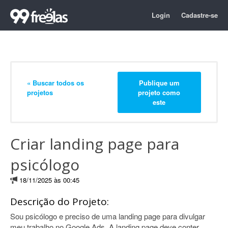
Login
Cadastre-se
« Buscar todos os
Publique um
projetos
projeto como
este
Criar landing page para
psicólogo
18/11/2025 às 00:45
Descrição do Projeto:
Sou psicólogo e preciso de uma landing page para divulgar
meu trabalho no Google Ads. A landing page deve conter