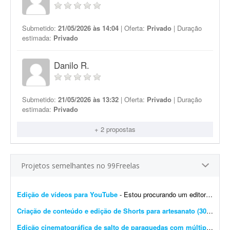
Submetido:
21/05/2026 às 14:04
| Oferta:
Privado
| Duração
estimada:
Privado
Danilo R.
Submetido:
21/05/2026 às 13:32
| Oferta:
Privado
| Duração
estimada:
Privado
+ 2 propostas
Projetos semelhantes no 99Freelas
Edição de vídeos para YouTube
- Estou procurando um editor de vídeo para editar vídeos longos para YouTube. A edição não precisa ser muito sofisticada. Procuro algo simples, dinâmico e ag...
Criação de conteúdo e edição de Shorts para artesanato (30 vídeos/mês)
Edição cinematográfica de salto de paraquedas com múltiplas câmeras