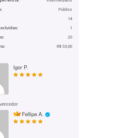
periência:
Intermediário
e:
Público
14
xcluídas:
1
s:
20
mo:
R$ 50,00
Igor P.
 vencedor
Fellipe A.