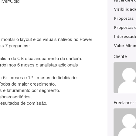
Nível de ex
ilver/Gold
Visibilidad
Propostas:
Propostas e
Interessado
 montar o layout e os visuais nativos no Power
as 7 perguntas:
Valor Míni
Cliente
analista de CS e balanceamento de carteira.
 próximos 6 meses e analistas adicionais
om 6+ meses e 12+ meses de fidelidade.
íodos de maior crescimento.
tes e faturamento por segmento.
ões/escritórios.
resultados de comissão.
Freelancer