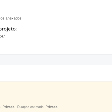
vos anexados.
projeto:
:47
a:
Privado
| Duração estimada:
Privado