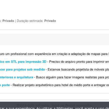
a:
Privado
| Duração estimada:
Privado
o um profissional com experiência em criação e adaptação de mapas para FiveM/GTA V, para atuar em um
rico em STL para impressão 3D
- Preciso do arquivo pronto para imprimir em impressora 3D. Trata-se de uma forma de bobinagem para mot
ncer para projetos sob medida
- Estamos buscando projetista de móveis planejados freelancer para atuar em parceria com noss
nteriores e arquitetura
- Busco alguém para fazer imagens realistas para projetos 3D. Preciso de agilidade para trabalhos com curto praz
o porte
- Realizar projeto arquitetônico para hotel de médio porte e entregar os desenhos técnicos realizados em so
@2014-2026 99Freelas. Todos os direitos reservados.
r a sua experiência. Ao utilizar a 99Freelas, você aceita o uso 