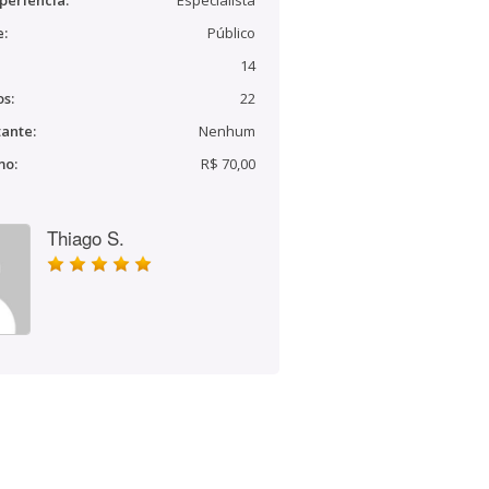
periência:
Especialista
e:
Público
14
s:
22
ante:
Nenhum
mo:
R$ 70,00
Thiago S.