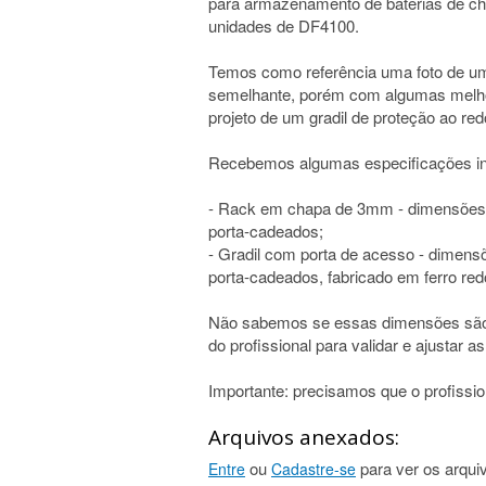
para armazenamento de baterias de c
unidades de DF4100.
Temos como referência uma foto de um
semelhante, porém com algumas melho
projeto de um gradil de proteção ao re
Recebemos algumas especificações inic
- Rack em chapa de 3mm - dimensões
porta-cadeados;
- Gradil com porta de acesso - dimen
porta-cadeados, fabricado em ferro re
Não sabemos se essas dimensões são 
do profissional para validar e ajustar
Importante: precisamos que o profission
Arquivos anexados:
ou
para ver os arqui
Entre
Cadastre-se