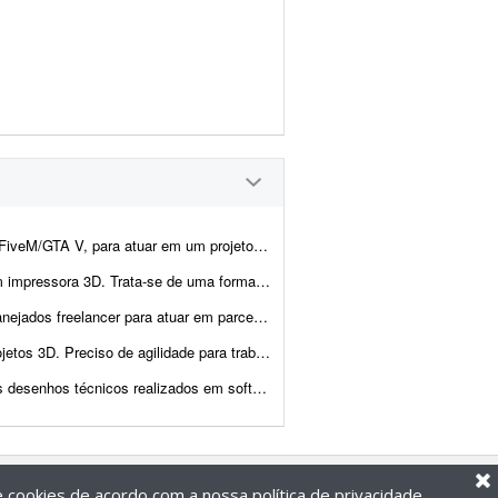
 projeto de longo prazo. O trabalho envolverá pri...
ores elétricos, modelo parecido com o da imagem. Preciso que o arquivo seja bem resistent...
a empresa. Procuramos um profissional responsável, organizado e com domínio té...
o, imagens de alta qualidade e realistas, com possibilidade de parceria duradour...
ftwares de modelagem CAD/BIM. Você deverá entregar: * Rel...
de cookies de acordo com a nossa
política de privacidade
.