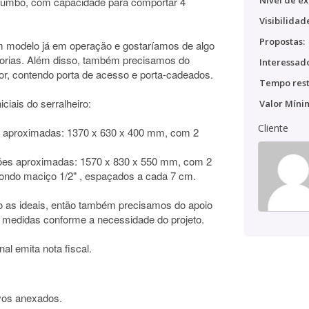
Nível de ex
humbo, com capacidade para comportar 4
Visibilidad
Propostas:
 modelo já em operação e gostaríamos de algo
rias. Além disso, também precisamos do
Interessado
dor, contendo porta de acesso e porta-cadeados.
Tempo rest
iais do serralheiro:
Valor Míni
Cliente
 aproximadas: 1370 x 630 x 400 mm, com 2
sões aproximadas: 1570 x 830 x 550 mm, com 2
dondo maciço 1/2" , espaçados a cada 7 cm.
as ideais, então também precisamos do apoio
 as medidas conforme a necessidade do projeto.
al emita nota fiscal.
vos anexados.