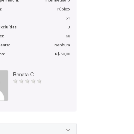
periência:
Intermediário
e:
Público
51
xcluídas:
3
s:
68
ante:
Nenhum
mo:
R$ 50,00
Renata C.