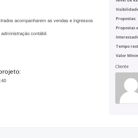
Nível de ex
Visibilidad
Propostas:
astrados acompanharem as vendas e ingressos
Propostas e
administração contábil.
Interessado
Tempo rest
Valor Míni
Cliente
projeto:
:40