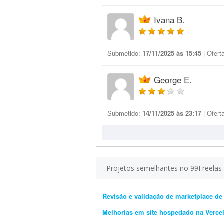
Ivana B.
Submetido:
17/11/2025 às 15:45
| Ofert
George E.
Submetido:
14/11/2025 às 23:17
| Ofert
Projetos semelhantes no 99Freelas
Revisão e validação de marketplace d
Melhorias em site hospedado na Verce