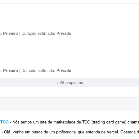
a:
Privado
| Duração estimada:
Privado
a:
Privado
| Duração estimada:
Privado
+ 28 propostas
e TCG
- Nós temos um site de marketplace de TCG (trading card game) chamado Capital Collectibles e gostaria de um programador front-e
l
- Olá, venho em busca de um profissional que entenda de Vercel. Gostaria de fazer alterações e melhorias no me