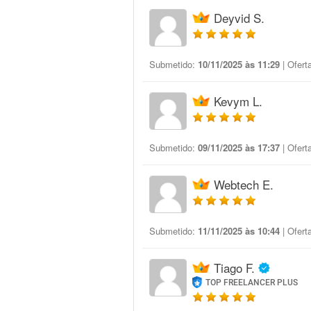
Deyvid S.
Submetido:
10/11/2025 às 11:29
| Ofert
Kevym L.
Submetido:
09/11/2025 às 17:37
| Ofert
Webtech E.
Submetido:
11/11/2025 às 10:44
| Ofert
Tiago F.
TOP FREELANCER PLUS