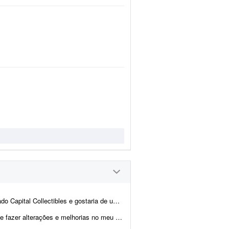
nd e back-end para nos ajudar a revisar a estrutura e validar a p...
u site. Já tenho muitas páginas que consigo editar, m...