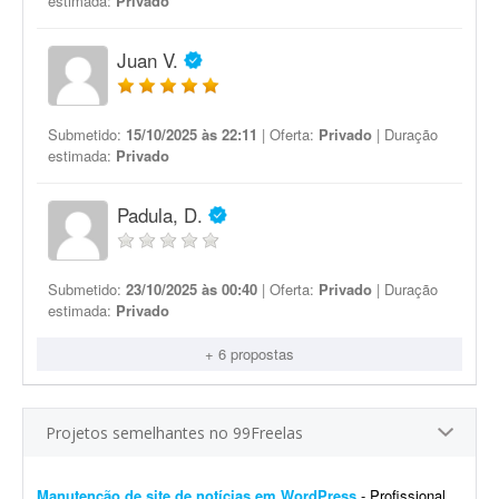
estimada:
Privado
Juan V.
Submetido:
15/10/2025 às 22:11
| Oferta:
Privado
| Duração
estimada:
Privado
Padula, D.
Submetido:
23/10/2025 às 00:40
| Oferta:
Privado
| Duração
estimada:
Privado
+ 6 propostas
Projetos semelhantes no 99Freelas
Manutenção de site de notícias em WordPress
- Profissional para realizar manutenção, configuração de automações, melhoria visual e atualização de site de notícias em WordPress. At...