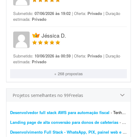
Submetido:
07/06/2026 às 19:02
| Oferta:
Privado
| Duração
estimada:
Privado
Jéssica D.
Submetido:
10/06/2026 às 00:59
| Oferta:
Privado
| Duração
estimada:
Privado
+ 268 propostas
Projetos semelhantes no 99Freelas
Desenvolvedor full stack AWS para automação fiscal
- Tenho uma plataforma de automação fiscal rodando em AWS - ela pega os dados do sistema do cliente, calcula os impostos e emite a nota fiscal automaticamente. Preciso de alguém...
Landing page de alta conversão para donos de cafeterias
- Sou gestor de tráfego especializado em cafeterias e cafés e preciso de uma landing page de alta conversão para captar leads (donos de cafeterias) que chegam pelos meus an&uacut...
Desenvolvimento Full Stack - WhatsApp, PIX, painel web e automação