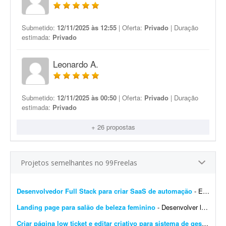
Submetido:
12/11/2025 às 12:55
| Oferta:
Privado
| Duração
estimada:
Privado
Leonardo A.
Submetido:
12/11/2025 às 00:50
| Oferta:
Privado
| Duração
estimada:
Privado
+ 26 propostas
Projetos semelhantes no 99Freelas
Desenvolvedor Full Stack para criar SaaS de automação
- Estou procurando um desenvolvedor Full Stack para desenvolver um projeto do zero. O objetivo é criar um SaaS completo de automação para redes sociais, iniciando com um MVP robu...
Landing page para salão de beleza feminino
- Desenvolver landing page para salão de beleza feminino, com foco em agendamentos via WhatsApp. Deve conter: - Serviços - Galeria - Depoimentos - Localização - Design re...
Criar página low ticket e editar criativo para sistema de gestão
- Pr