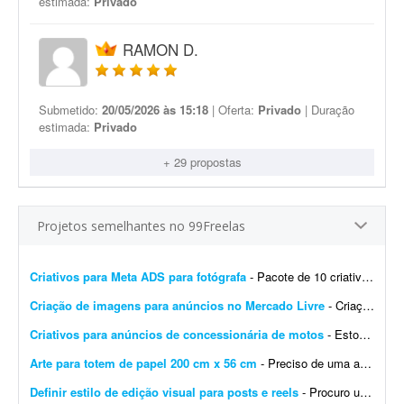
estimada:
Privado
RAMON D.
Submetido:
20/05/2026 às 15:18
| Oferta:
Privado
| Duração
estimada:
Privado
+ 29 propostas
Projetos semelhantes no 99Freelas
Criativos para Meta ADS para fotógrafa
- Pacote de 10 criativos que convertem para Meta Ads. Os criativos serão feitos para uma fotógrafa. Nada contra quem usa IA para fazer os criativos. Mas se você só trabalh...
Criação de imagens para anúncios no Mercado Livre
- Criação de imagens para anunciar produtos no Mercado Livre. Serão anunciados 30 produtos. Para cada produto, gerar: - 4 fotos do produto - 1 foto contextual com o fundo relaci...
Criativos para anúncios de concessionária de motos
- Estou procurando um designer para desenvolver um modelo de criativo no Canva (preferencialmente) para anúncios de motos de uma concessionária/revenda. O objetivo é criar um la...
Arte para totem de papel 200 cm x 56 cm
- Preciso de uma arte para um totem de papel (200 cm x 56 cm). Basicamente replicar esta arte, sem uso de ChatGPT. A arte será destinada à impressão no totem nas dimensõe...
Definir estilo de edição visual para posts e reels
- Procuro um designer criativo para definir um estilo de edição para meus posts e Reels. Já tenho uma ideia das cores e da tipografia que quero utilizar e preciso de algué...