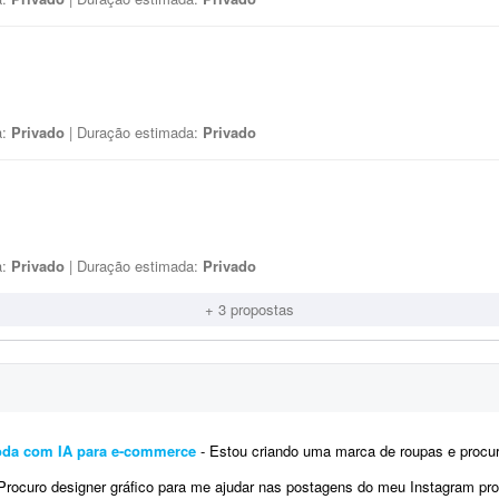
a:
Privado
| Duração estimada:
Privado
a:
Privado
| Duração estimada:
Privado
+ 3 propostas
oda com IA para e-commerce
- Estou criando uma marca de roupas e procuro um profissional para me ajudar na preparação das
ocuro designer gráfico para me ajudar nas postagens do meu Instagram profissional. Algumas já foram feitas por mim, mas pre