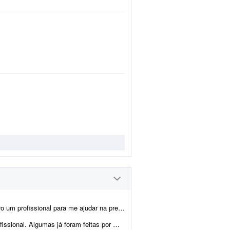
 artes, montagem dos produtos e criação das imagens para e-commerce e an&uacu...
cisam ser melhoradas. Algumas pretendo manter como est&ati...