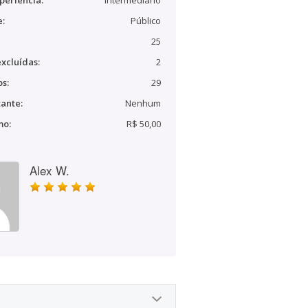
periência:
Intermediário
e:
Público
25
xcluídas:
2
s:
29
ante:
Nenhum
mo:
R$ 50,00
Alex W.