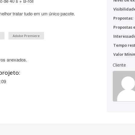
Nível de ex
 de 40 s + B-roll
Visibilidad
elhor tratar tudo em um único pacote.
Propostas:
Propostas e
p
Adobe Premiere
Interessado
Tempo rest
Valor Míni
vos anexados.
Cliente
projeto:
:09