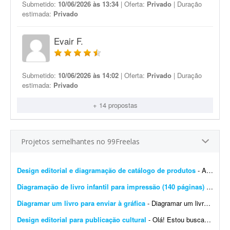
Submetido:
10/06/2026 às 13:34
| Oferta:
Privado
| Duração
estimada:
Privado
Evair F.
Submetido:
10/06/2026 às 14:02
| Oferta:
Privado
| Duração
estimada:
Privado
+ 14 propostas
Projetos semelhantes no 99Freelas
Design editorial e diagramação de catálogo de produtos
- A DistribuiBem, distribuidora de alimentos e produtos premium, está procurando um profissional de design editorial e diagramação para revisar, modernizar e manter nosso cat&aac...
Diagramação de livro infantil para impressão (140 páginas)
- Procuro um diagramador com experiência em livros infantis para diagramar um livro de aproximadamente 140 páginas. O conteúdo e as imagens já estão prontos. Precis...
Diagramar um livro para enviar à gráfica
- Diagramar um livro para enviar à gráfica. 95% do livro é texto. Formato 170x240 mm. (ao alto), compostos por: - 380 páginas impressas a 1/1 cor (preto) em ior 90 grs. -...
Design editorial para publicação cultural
- Olá! Estou buscando um designer editorial ou diagramador para uma publicação cultural do Projeto Maracá, desenvolvido em Guaíra (SP). É importante que o p...