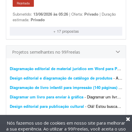
Rejeitada
Submetido:
13/06/2026 às 05:26
| Oferta:
Privado
| Duração
estimada:
Privado
+ 17 propostas
Projetos semelhantes no 99Freelas
Diagramação editorial de material jurídico em Word para PDF premium
Design editorial e diagramação de catálogo de produtos
- A DistribuiBem, distribuidora de alimentos e produtos premium, está procurando um profissional de design editorial e diagramação para revisar, modernizar e manter nosso cat&aac...
Diagramação de livro infantil para impressão (140 páginas)
- Procuro um diagramador com experiência em livros infantis para diagramar um livro de aproximadamente 140 páginas. O conteúdo e as imagens já estão prontos. Precis...
Diagramar um livro para enviar à gráfica
- Diagramar um livro para enviar à gráfica. 95% do livro é texto. Formato 170x240 mm. (ao alto), compostos por: - 380 páginas impressas a 1/1 cor (preto) em ior 90 grs. -...
Design editorial para publicação cultural
- Olá! Estou buscando um designer editorial ou diagramador para uma publicação cultural do Projeto Maracá, desenvolvido em Guaíra (SP). É importante que o p...
Nós fazemos uso de cookies em nosso site para melhorar
a sua experiência. Ao utilizar a 99Freelas, você aceita o uso
@2014-2026 99Freelas. Todos os direitos reservados.