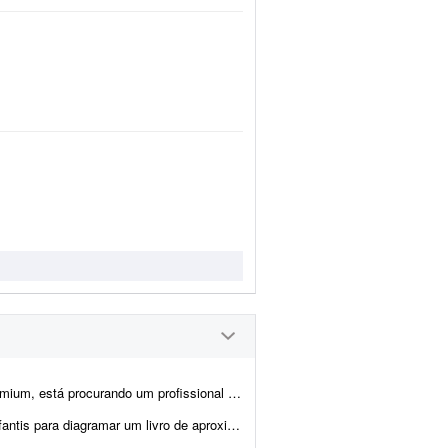
ditorial e diagramação para revisar, modernizar e manter nosso cat&aac...
ente 140 páginas. O conteúdo e as imagens já estão prontos. Precis...