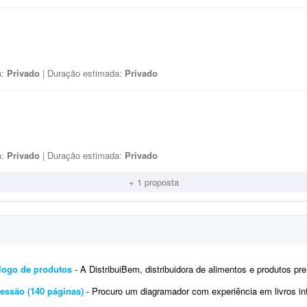
a:
Privado
| Duração estimada:
Privado
a:
Privado
| Duração estimada:
Privado
+ 1 proposta
álogo de produtos
- A DistribuiBem, distribuidora de alimentos e produtos premium, está procurando um profissional de design e
ressão (140 páginas)
- Procuro um diagramador com experiência em livros infantis para diagramar um livro de aproximadam