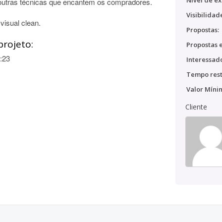
Nível de ex
r outras técnicas que encantem os compradores.
Visibilidad
visual clean.
Propostas:
projeto:
Propostas e
:23
Interessado
Tempo rest
Valor Míni
Cliente