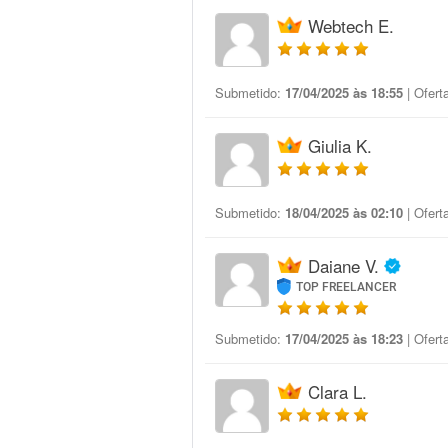
Webtech E.
Submetido:
17/04/2025 às 18:55
| Ofert
Giulia K.
Submetido:
18/04/2025 às 02:10
| Ofert
Daiane V.
TOP FREELANCER
Submetido:
17/04/2025 às 18:23
| Ofert
Clara L.