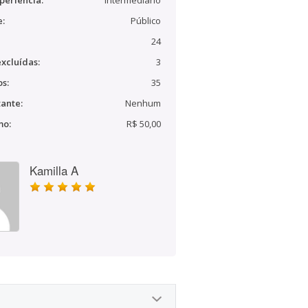
periência:
Intermediário
e:
Público
24
xcluídas:
3
s:
35
ante:
Nenhum
mo:
R$ 50,00
Kamilla A