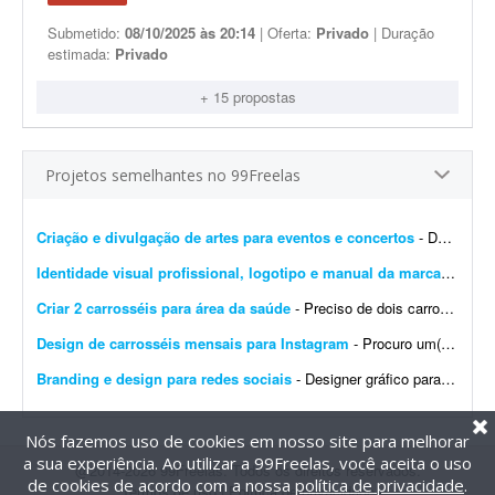
Submetido:
08/10/2025 às 20:14
| Oferta:
Privado
| Duração
estimada:
Privado
+ 15 propostas
Projetos semelhantes no 99Freelas
Criação e divulgação de artes para eventos e concertos
- Dar visibilidade por meio de publicidade, marketing, imagens 4D, propagandas, digitações, criação de logotipos e artes em geral. O objetivo é inovar na forma com...
Identidade visual profissional, logotipo e manual da marca
- Crio u
Criar 2 carrosséis para área da saúde
- Preciso de dois carrosséis de 7 páginas simples cada, para a área da saúde, usando paletas de cores pré-estabelecidas. Os layouts devem ser limpos, com tipografia...
Design de carrosséis mensais para Instagram
- Procuro um(a) designer para criar 4 carrosséis por mês para o Instagram de uma franquia de uma rede de farmácias. A marca já tem identidade visual definida pela rede/mat...
Branding e design para redes sociais
- Designer gráfico para startup SaaS na área da saúde (projeto inicial com possibilidade de longo prazo) Sobre a empresa A Sulnex é uma startup SaaS brasileira em desenv...
Nós fazemos uso de cookies em nosso site para melhorar
a sua experiência. Ao utilizar a 99Freelas, você aceita o uso
@2014-2026 99Freelas. Todos os direitos reservados.
de cookies de acordo com a nossa
política de privacidade
.
Termos de uso
|
Política de privacidade