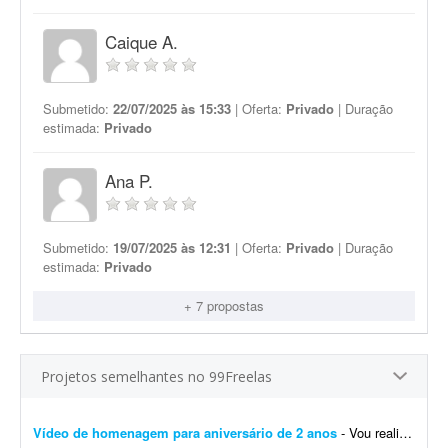
Caique A.
Submetido:
22/07/2025 às 15:33
| Oferta:
Privado
| Duração
estimada:
Privado
Ana P.
Submetido:
19/07/2025 às 12:31
| Oferta:
Privado
| Duração
estimada:
Privado
+ 7 propostas
Projetos semelhantes no 99Freelas
Vídeo de homenagem para aniversário de 2 anos
- Vou realizar o aniversário do meu filho de 2 anos na próxima sexta-feira. Gostaria de um vídeo animado contando a minha história com minha esposa (namoro e casamento), a...