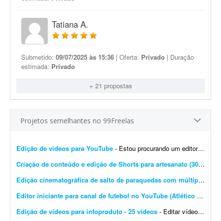
Tatiana A.
Submetido:
09/07/2025 às 15:36
| Oferta:
Privado
| Duração
estimada:
Privado
+ 21 propostas
Projetos semelhantes no 99Freelas
Edição de vídeos para YouTube
- Estou procurando um editor de vídeo para editar vídeos longos para YouTube. A edição não precisa ser muito sofisticada. Procuro algo simples, dinâmico e ag...
Criação de conteúdo e edição de Shorts para artesanato (30 vídeos/mês)
Edição cinematográfica de salto de paraquedas com múltiplas câmeras
Editor iniciante para canal de futebol no YouTube (Atlético Mineiro)
Edição de vídeos para infoproduto - 25 vídeos
- Editar vídeos para o meu infoproduto/curso online. Deve saber manusear os principais editores de vídeo. - Produção e edição de 25 vídeos. - Experi&...