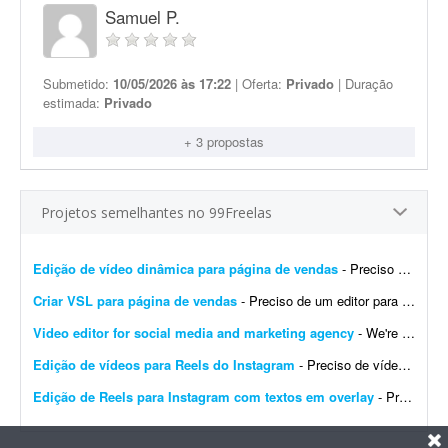
Samuel P.
Submetido:
10/05/2026 às 17:22
| Oferta:
Privado
| Duração
estimada:
Privado
+ 3 propostas
Projetos semelhantes no 99Freelas
Edição de vídeo dinâmica para página de vendas
- Preciso de um editor de vídeo para realizar uma edição dinâmica de um vídeo destinado a uma página de vendas. O vídeo precisa ser bem editado, com &...
Criar VSL para página de vendas
- Preciso de um editor para criar uma VSL bem dinâmica para uma página de vendas. O objetivo é chamar a atenção do lead e gerar muitas conversões.
Video editor for social media and marketing agency
- We're looking for a video editor who can take raw footage - or a blank canvas - and turn it into content that stops the scroll. The work spans both sides of the craft: editing and refining ra...
Edição de vídeos para Reels do Instagram
- Preciso de vídeos curtos para Reels do Instagram, com textos e cortes que mostrem toda a produtividade do meu nicho: fotos, ímãs e bottons personalizados.
Edição de Reels para Instagram com textos em overlay
- Preciso de edição de Reels para Instagram com vídeos curtos e dinâmicos, contendo textos sobre o processo de produção. Meu nicho é trabalhar com foto...