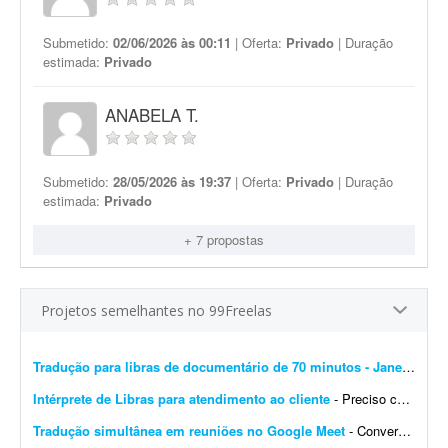
Submetido:
02/06/2026 às 00:11
| Oferta:
Privado
| Duração
estimada:
Privado
ANABELA T.
Submetido:
28/05/2026 às 19:37
| Oferta:
Privado
| Duração
estimada:
Privado
+ 7 propostas
Projetos semelhantes no 99Freelas
Tradução para libras de documentário de 70 minutos - Janela de libras
Intérprete de Libras para atendimento ao cliente
- Preciso contratar um(a) intérprete de Libras para participar de um atendimento presencial com um cliente surdo. O profissional será responsável por interpretar a conversa em te...
Tradução simultânea em reuniões no Google Meet
- Converso com pessoas do exterior e preciso que alguém traduza, em tempo real, o que elas falarem durante reuniões no Google Meet. Em seguida, traduzir também minha resposta pa...