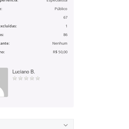
periência:
Especialista
e:
Público
67
xcluídas:
1
s:
86
ante:
Nenhum
mo:
R$ 50,00
Luciano B.