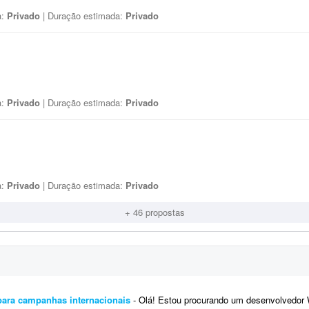
a:
Privado
| Duração estimada:
Privado
a:
Privado
| Duração estimada:
Privado
a:
Privado
| Duração estimada:
Privado
+ 46 propostas
para campanhas internacionais
- Olá! Estou procurando um desenvolvedor WordPress com experiência em Google Tag Manager