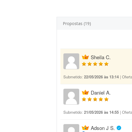
Propostas (19)
Sheila C.
Submetido:
22/05/2026 às 13:14
| Ofert
Daniel A.
Submetido:
21/05/2026 às 14:55
| Ofert
Adson J S.