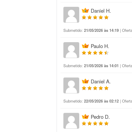
Daniel H.
Submetido:
21/05/2026 às 14:19
| Ofert
Paulo H.
Submetido:
21/05/2026 às 14:01
| Ofert
Daniel A.
Submetido:
22/05/2026 às 02:12
| Ofert
Pedro D.