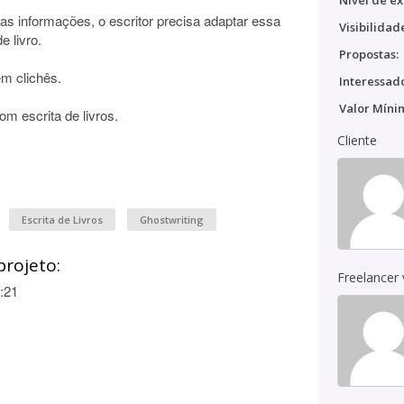
Nível de ex
as informações, o escritor precisa adaptar essa
Visibilidad
e livro.
Propostas:
em clichês.
Interessado
Valor Míni
om escrita de livros.
Cliente
Escrita de Livros
Ghostwriting
projeto:
Freelancer
:21