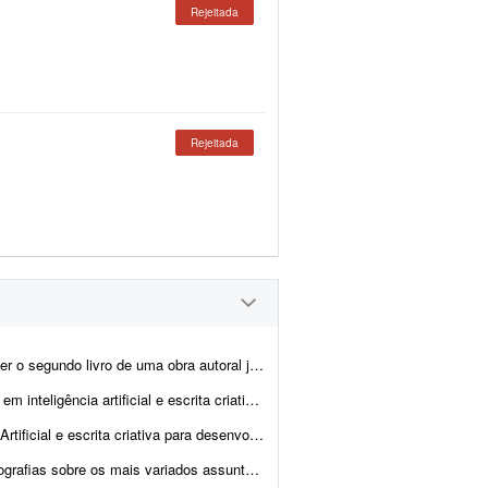
Rejeitada
Rejeitada
ada. O projeto será uma continuação direta do primeiro livro, mantendo ...
esenvolver 1 livro de memórias e reflexões, com aproximadamente 30.000 p...
s completos, com aproximadamente 10 mil palavras cada, utilizando f...
 temas bíblicos. O freelancer deve transformar cada imagem em um texto ...